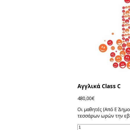
Αγγλικά Class C
480,00
€
Οι μαθητές (Από Ε΄ Δη
τεσσάρων ωρών την εβ
Αγγλικά