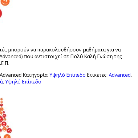
d
στές μπορούν να παρακολουθήσουν μαθήματα για να
Αdvanced) που αντιστοιχεί σε Πολύ Καλή Γνώση της
Ε.Π.
sAdvanced
Κατηγορία:
Υψηλό Επίπεδο
Ετικέτες:
Advanced
,
ιά
,
Υψηλό Επίπεδο