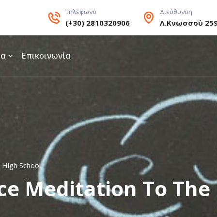
Τηλέφωνο
Διεύθυνση
(+30) 2810320906
Λ.Κνωσσού 25
τα
Επικοινωνία
 High School
ce Meditation To The 