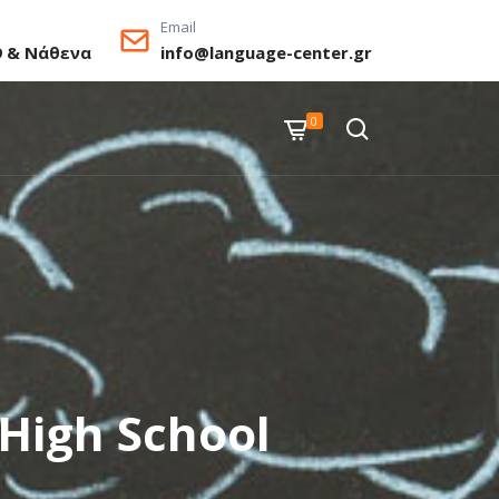
Email
9 & Νάθενα
info@language-center.gr
0
High School