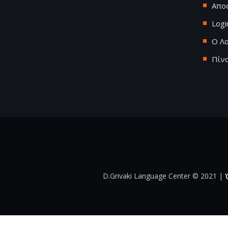
Απο
Logi
Ο Λ
Πίν
D.Grivaki Language Center
©
2021 |