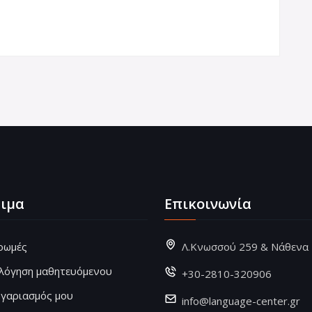
ιμα
Επικοινωνία
ρωμές
Λ.Κνωσσού 259 & Νάθενα
ολόγηση μαθητευόμενου
+30-2810-320906
ογαριασμός μου
info@language-center.gr