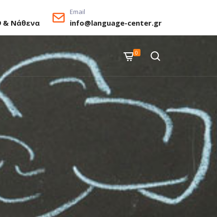
Email
9 & Νάθενα
info@language-center.gr
0