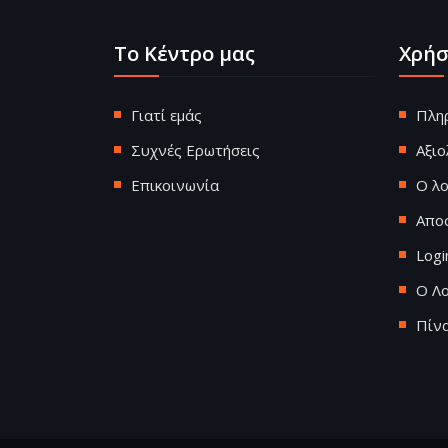
Το Κέντρο μας
Χρήσ
Γιατί εμάς
Πλη
Συχνές Ερωτήσεις
Αξι
Επικοινωνία
Ο λ
Απο
Logi
Ο Λ
Πίν