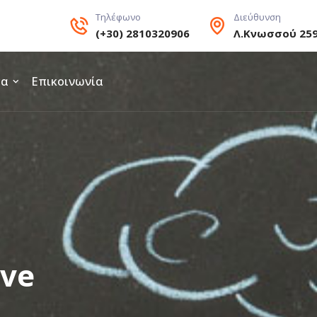
Τηλέφωνο
Διεύθυνση
(+30) 2810320906
Λ.Κνωσσού 25
τα
Επικοινωνία
ive