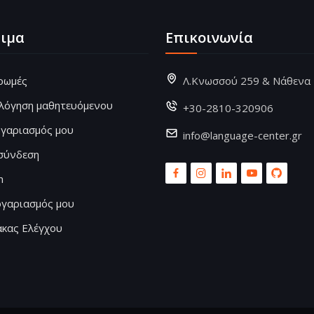
ιμα
Επικοινωνία
ρωμές
Λ.Κνωσσού 259 & Νάθενα
ολόγηση μαθητευόμενου
+30-2810-320906
ογαριασμός μου
info@language-center.gr
σύνδεση
n
ογαριασμός μου
ακας Ελέγχου