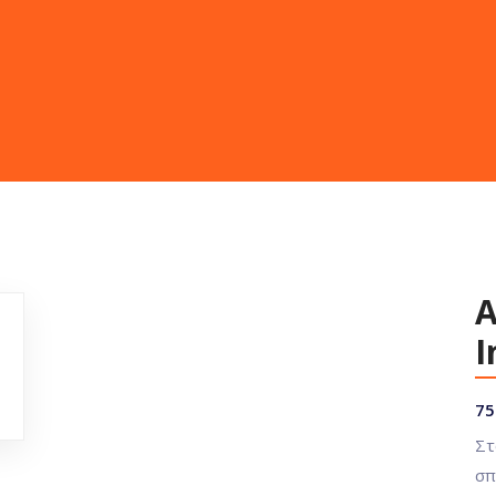
Α
I
75
Στ
σπ