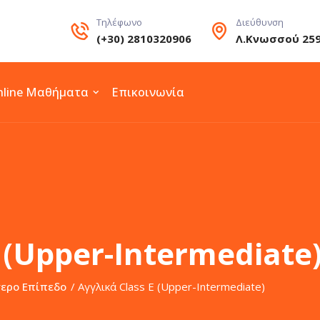
Τηλέφωνο
Διεύθυνση
(+30) 2810320906
Λ.Κνωσσού 25
nline Μαθήματα
Επικοινωνία
 (Upper-Intermediate
ερο Επίπεδο
/ Αγγλικά Class Ε (Upper-Intermediate)