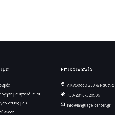
ιμα
Επικοινωνία
ρωμές
Λ.Κνωσσού 259 & Νάθενα
ολόγηση μαθητευόμενου
+30-2810-320906
ογαριασμός μου
info@language-center.gr
σύνδεση