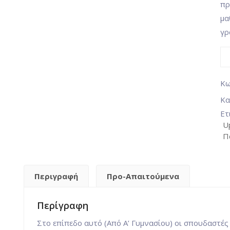
πρ
μα
γρ
Κω
Κα
Ετ
U
Π
Περιγραφή
Προ-Απαιτούμενα
Περίγραφη
Στο επίπεδο αυτό (Από Α’ Γυμνασίου) οι σπουδαστές