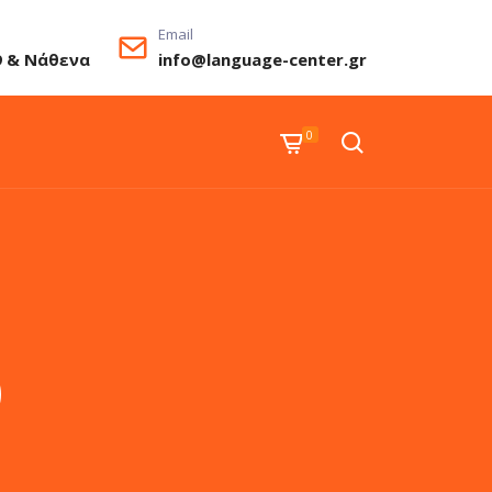
Email
9 & Νάθενα
info@language-center.gr
0
)