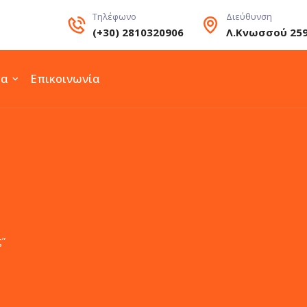
Τηλέφωνο
Διεύθυνση
(+30) 2810320906
Λ.Κνωσσού 25
τα
Επικοινωνία
ς”