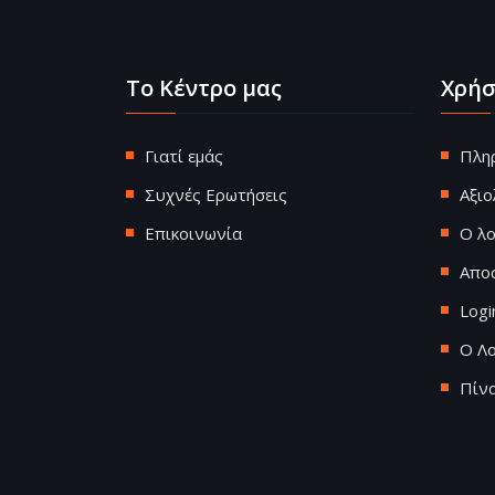
Το Κέντρο μας
Χρήσ
Γιατί εμάς
Πλη
Συχνές Ερωτήσεις
Αξι
Επικοινωνία
Ο λ
Απο
Logi
Ο Λ
Πίν