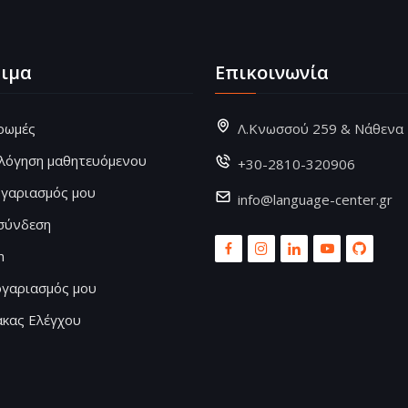
ιμα
Επικοινωνία
ρωμές
Λ.Κνωσσού 259 & Νάθενα
ολόγηση μαθητευόμενου
+30-2810-320906
ογαριασμός μου
info@language-center.gr
σύνδεση
n
ογαριασμός μου
ακας Ελέγχου