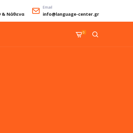
Email
9 & Νάθενα
info@language-center.gr
0