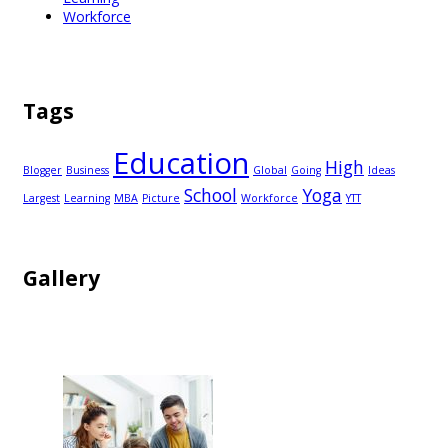
Workforce
Tags
Education
High
Blogger
Business
Global
Going
Ideas
School
Yoga
Largest
Learning
MBA
Picture
Workforce
YTT
Gallery