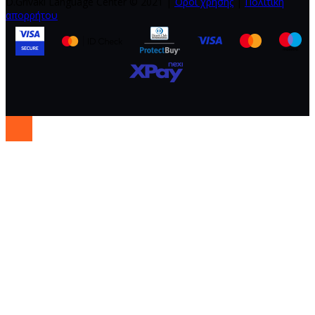
D.Grivaki Language Center
©
2021 |
Όροι χρήσης
|
Πολιτική
απορρήτου