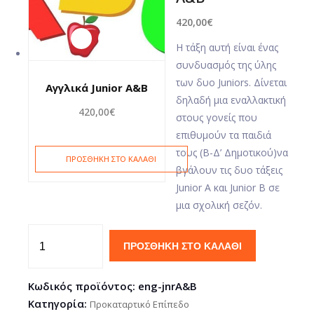
420,00
€
Η τάξη αυτή είναι ένας
συνδυασμός της ύλης
των δυο Juniors. Δίνεται
Αγγλικά Junior A&B
δηλαδή μια εναλλακτική
420,00
€
στους γονείς που
επιθυμούν τα παιδιά
τους (B-Δ’ Δημοτικού)να
ΠΡΟΣΘΉΚΗ ΣΤΟ ΚΑΛΆΘΙ
βγάλουν τις δυο τάξεις
Junior A και Junior B σε
μια σχολική σεζόν.
ΠΡΟΣΘΉΚΗ ΣΤΟ ΚΑΛΆΘΙ
Κωδικός προϊόντος:
eng-jnrΑ&B
Κατηγορία:
Προκαταρτικό Επίπεδο