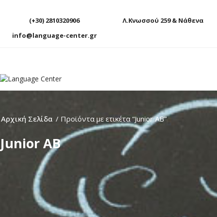
(+30) 2810320906
Λ.Κνωσσού 259 & Νάθενα
info@language-center.gr
Αρχική Σελίδα
/ Προϊόντα με ετικέτα “Junior AΒ”
Junior AΒ