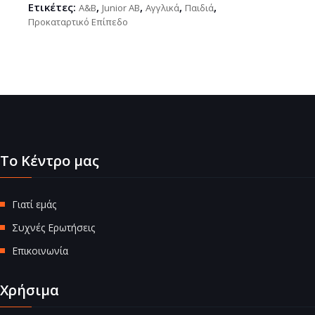
Ετικέτες:
,
,
,
,
A&Β
Junior AΒ
Αγγλικά
Παιδιά
Προκαταρτικό Επίπεδο
Το Κέντρο μας
Γιατί εμάς
Συχνές Ερωτήσεις
Επικοινωνία
Χρήσιμα