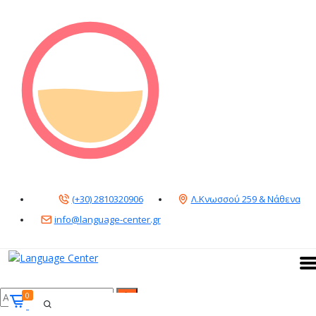
(+30) 2810320906
Λ.Κνωσσού 259 & Νάθενα
info@language-center.gr
0