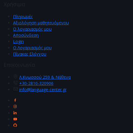
Χρήσιμα
Πληρωμές
Αξιολόγηση μαθητευόμενου
Ο λογαριασμός μου
Αποσύνδεση
Login
Ο Λογαριασμός μου
Πίνακας Ελέγχου
Επικοινωνία
Λ.Κνωσσού 259 & Νάθενα
+30-2810-320906
info@language-center.gr